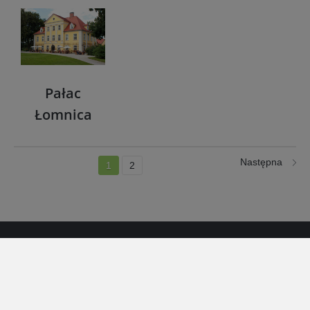
Pałac
Łomnica
Następna
1
2