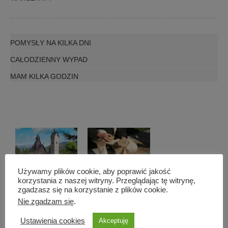
POMYSŁY NA KILKA DNI
CAŁODZIENNY WYPAD
MAM KILKA GODZIN
Używamy plików cookie, aby poprawić jakość
korzystania z naszej witryny. Przeglądając tę witrynę,
Świątynia
Ślad
zgadzasz się na korzystanie z plików cookie.
Nie zgadzam się
.
Wang
Zdobywców
himalaistów
Ustawienia cookies
Akceptuję