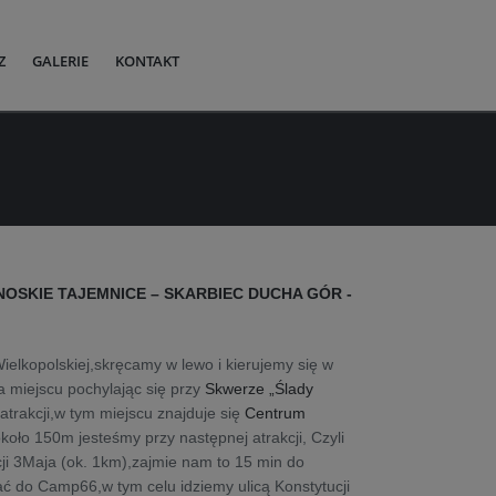
Z
GALERIE
KONTAKT
SKIE TAJEMNICE – SKARBIEC DUCHA GÓR -
lkopolskiej,skręcamy w lewo i kierujemy się w
a miejscu pochylając się przy
Skwerze „Ślady
atrakcji,w tym miejscu znajduje się
Centrum
koło 150m jesteśmy przy następnej atrakcji, Czyli
ji 3Maja (ok. 1km),zajmie nam to 15 min do
ać do Camp66,w tym celu idziemy ulicą Konstytucji