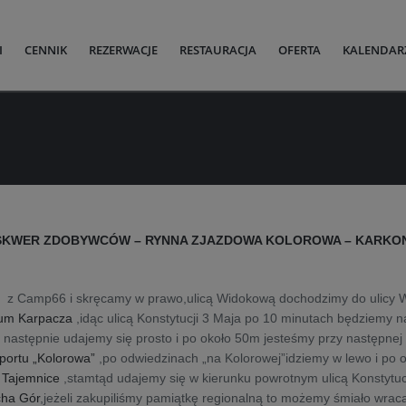
I
CENNIK
REZERWACJE
RESTAURACJA
OFERTA
KALENDAR
SKWER ZDOBYWCÓW – RYNNA ZJAZDOWA KOLOROWA – KARKONO
z Camp66 i skręcamy w prawo,ulicą Widokową dochodzimy do ulicy Wie
rum Karpacza
,idąc ulicą Konstytucji 3 Maja po 10 minutach będziemy n
”
następnie udajemy się prosto i po około 50m jesteśmy przy następnej 
Sportu „Kolorowa”
,po odwiedzinach „na Kolorowej”idziemy w lewo i po o
 Tajemnice
,stamtąd udajemy się w kierunku powrotnym ulicą Konstytuc
cha Gór
,jeżeli zakupiliśmy pamiątkę regionalną to możemy śmiało wrac