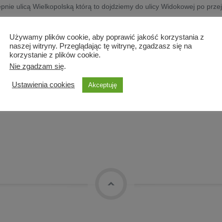
pnie ulicą Wielkopolską którą to dojdziemy do ulicy Widokowej po pr
Używamy plików cookie, aby poprawić jakość korzystania z
naszej witryny. Przeglądając tę witrynę, zgadzasz się na
korzystanie z plików cookie.
Nie zgadzam się
.
Ustawienia cookies
Akceptuję
top