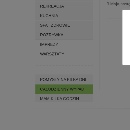
3 Maja,nastę
REKREACJA
KUCHNIA
SPA I ZDROWIE
ROZRYWKA
IMPREZY
WARSZTATY
POMYSŁY NA KILKA DNI
CAŁODZIENNY WYPAD
MAM KILKA GODZIN