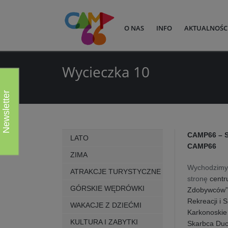
O NAS
INFO
AKTUALNOŚC
Wycieczka 10
Newsletter
CAMP66 – 
LATO
CAMP66
ZIMA
Wychodzimy 
ATRAKCJE TURYSTYCZNE
stronę
cent
GÓRSKIE WĘDRÓWKI
Zdobywców
Rekreacji i 
WAKACJE Z DZIEĆMI
Karkonoskie
KULTURA I ZABYTKI
Skarbca Du