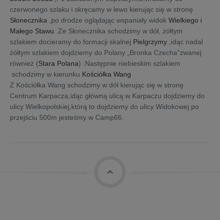
czerwonego szlaku i skręcamy w lewo kierując się w stronę
Słonecznika
,po drodze oglądając wspaniały widok
Wielkiego i
Małego Stawu
.Ze Słonecznika schodzimy w dół, żółtym
szlakiem docieramy do formacji skalnej
Pielgrzymy
,idąc nadal
żółtym szlakiem dojdziemy do Polany „Bronka Czecha”zwanej
również (
Stara Polana
) .Następnie niebieskim szlakiem
schodzimy w kierunku
Kościółka Wang
Z Kościółka Wang schodzimy w dół kierując się w stronę
Centrum Karpacza,idąc główną ulicą w Karpaczu dojdziemy do
ulicy Wielkopolskiej,którą to dojdziemy do ulicy Widokowej po
przejściu 500m jesteśmy w Camp66.
top